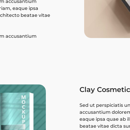
tem accusantium
iam, eaque ipsa
architecto beatae vitae
tem accusantium
Clay Cosmeti
Sed ut perspiciatis u
accusantium dolore
eaque ipsa quae ab ill
beatae vitae dicta su