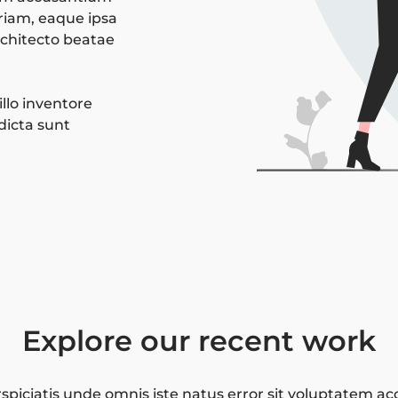
iam, eaque ipsa
architecto beatae
llo inventore
 dicta sunt
Explore our recent work
spiciatis unde omnis iste natus error sit voluptatem 