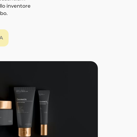
lo inventore
abo.
A