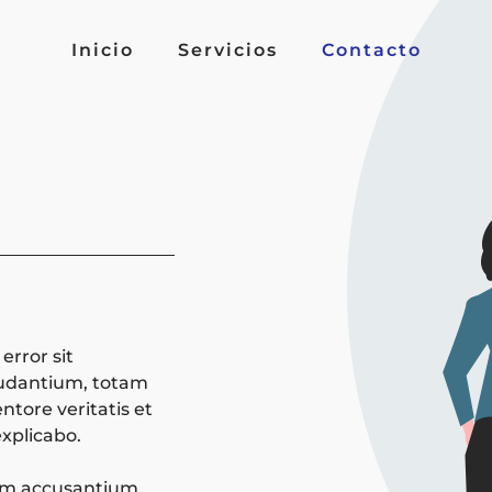
Inicio
Servicios
Contacto
error sit
udantium, totam
ntore veritatis et
explicabo.
tem accusantium