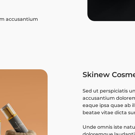
tem accusantium
Skinew Cosme
Sed ut perspiciatis u
accusantium dolore
eaque ipsa quae ab ill
beatae vitae dicta su
Unde omnis iste natu
doloremque laudanti